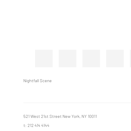
Nightfall Scene
521 West 21st Street New York, NY 10011
t: 212 414 4144