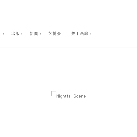
 :
出版 :
新闻 :
艺博会 :
关于画廊 :