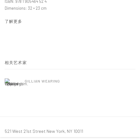
ISBN: 978 1 905464 52 4
Dimensions: 32 × 23 cm
了解更多
相关艺术家
GILLIAN WEARING
521 West 21st Street New York, NY 10011