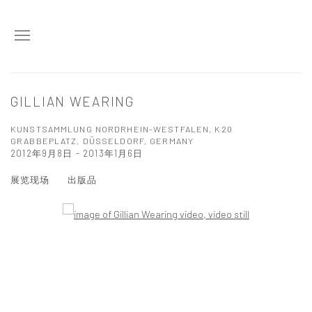
GILLIAN WEARING
KUNSTSAMMLUNG NORDRHEIN-WESTFALEN, K20
GRABBEPLATZ, DÜSSELDORF, GERMANY
2012年9月8日 - 2013年1月6日
展览现场
出版品
Open a larger version of the following image in a popup: