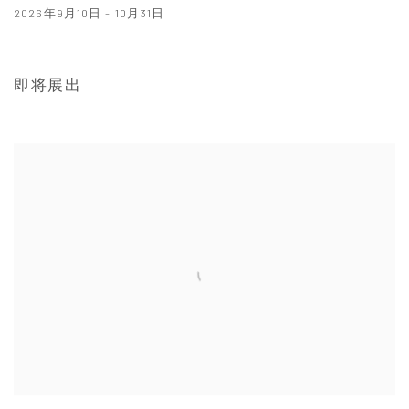
2026年9月10日 - 10月31日
Image of Sandra Vásquez de la Horra, Tanya Bonakdar Gallery, New York
即将展出