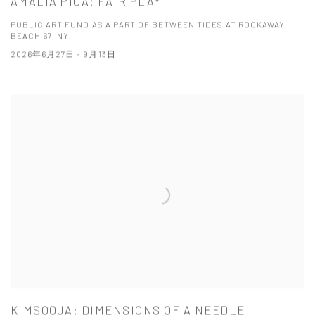
AMALIA PICA: FAIR PLAY
PUBLIC ART FUND AS A PART OF BETWEEN TIDES AT ROCKAWAY
BEACH 67, NY
2026年6月27日 - 9月13日
KIMSOOJA: DIMENSIONS OF A NEEDLE