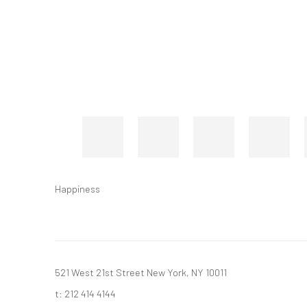
Happiness
521 West 21st Street New York, NY 10011
t: 212 414 4144