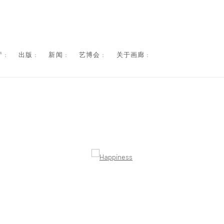
 :
出版 :
新闻 :
艺博会 :
关于画廊 :