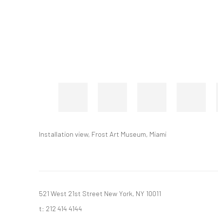
Installation view, Frost Art Museum, Miami
521 West 21st Street New York, NY 10011
t: 212 414 4144