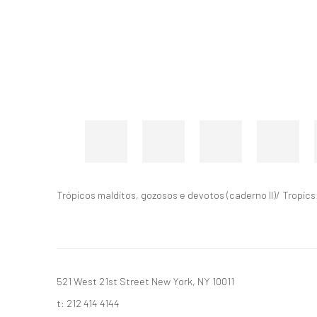
Trópicos malditos, gozosos e devotos (caderno II)/ Tropic
521 West 21st Street New York, NY 10011
t: 212 414 4144