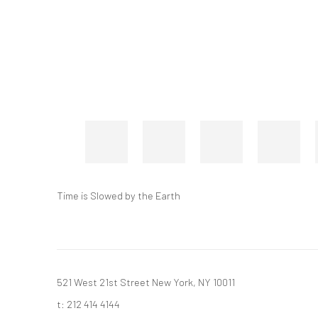
Time is Slowed by the Earth
521 West 21st Street New York, NY 10011
t: 212 414 4144