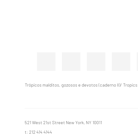
Trópicos malditos, gozosos e devotos (caderno II)/ Tropic
521 West 21st Street New York, NY 10011
t: 212 414 4144