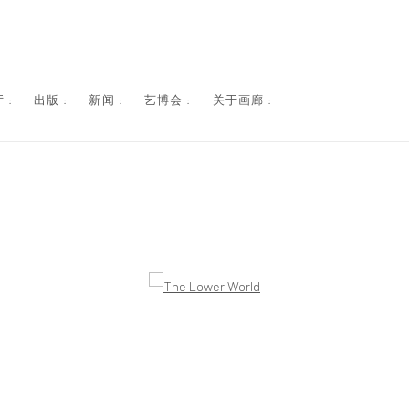
 :
出版 :
新闻 :
艺博会 :
关于画廊 :