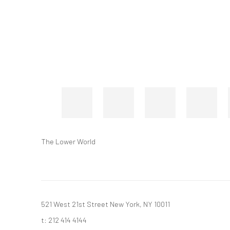
The Lower World
521 West 21st Street New York, NY 10011
t: 212 414 4144