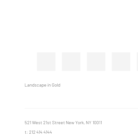
Landscape in Gold
521 West 21st Street New York, NY 10011
t: 212 414 4144