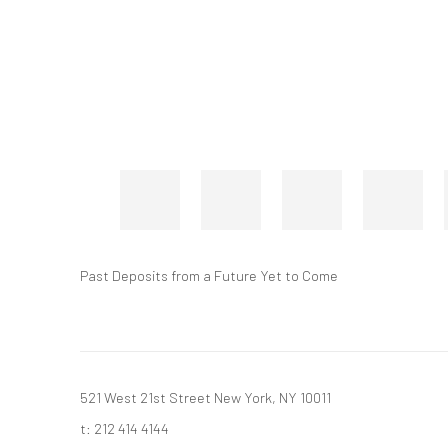
Past Deposits from a Future Yet to Come
521 West 21st Street New York, NY 10011
t: 212 414 4144