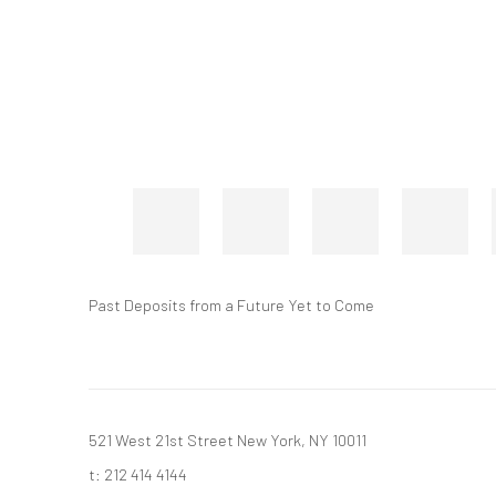
Past Deposits from a Future Yet to Come
521 West 21st Street New York, NY 10011
t: 212 414 4144