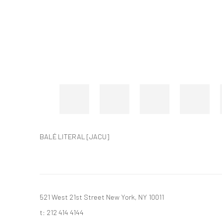
BALÉ LITERAL [JACU]
521 West 21st Street New York, NY 10011
t: 212 414 4144