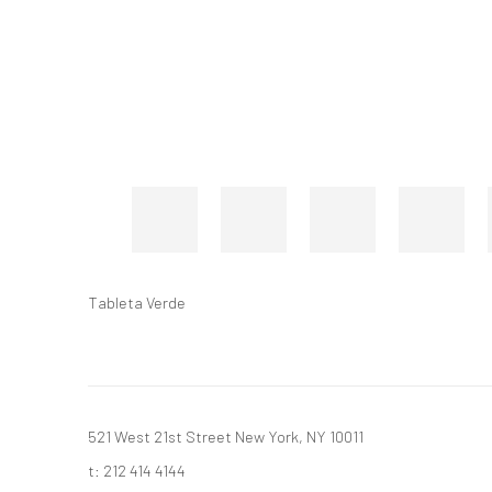
Tableta Verde
521 West 21st Street New York, NY 10011
t: 212 414 4144