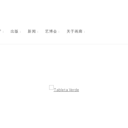
 :
出版 :
新闻 :
艺博会 :
关于画廊 :