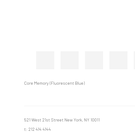
Core Memory (Fluorescent Blue)
521 West 21st Street New York, NY 10011
t: 212 414 4144