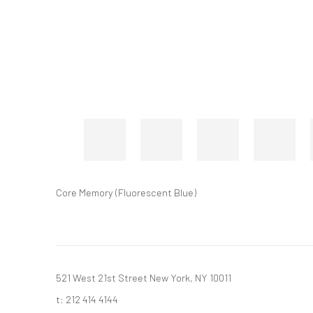
Core Memory (Fluorescent Blue)
521 West 21st Street New York, NY 10011
t: 212 414 4144