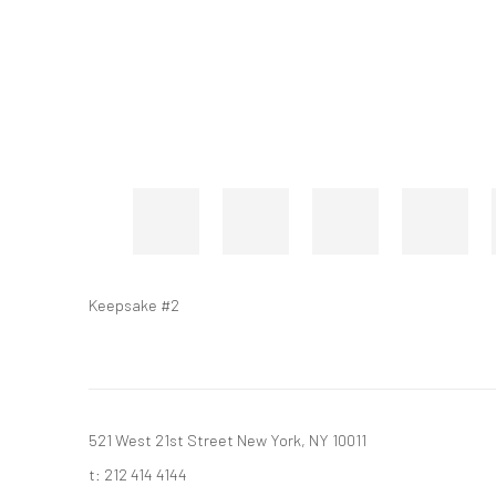
Keepsake #2
521 West 21st Street New York, NY 10011
t: 212 414 4144