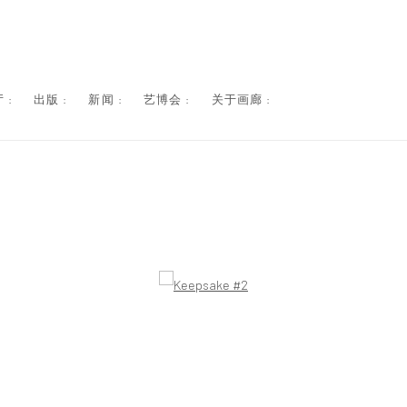
 :
出版 :
新闻 :
艺博会 :
关于画廊 :