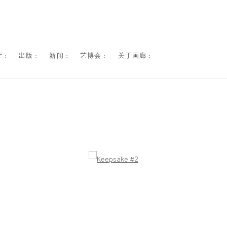
 :
出版 :
新闻 :
艺博会 :
关于画廊 :