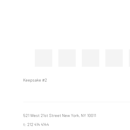
Keepsake #2
521 West 21st Street New York, NY 10011
t: 212 414 4144